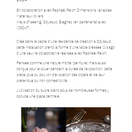
En collaboration avec Raphaël Reich Dimensions variables
Matériaux divers
Ways of seeing, Odyssud, Blagnac (en partenariat avec
l’ISDAT)
Créé dans le cadre d’une résidence de création à Odyssud,
cette installation prend la forme d’une table dressée. Il s’agit
d’une oeuvre collaborative réalisée avec Raphaël Reich.
Pensée comme une nature morte (peinture) mais aussi
conçue pour évoluer pendant la durée de l’exposition, cette
pièce joue du pouvoir d’évocation des objets et de leur
prétendue ou non comestibilité.
L’utilisation du sucre blanc sous de nombreuses formes y
occupe une place centrale.